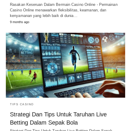
Rasakan Keseruan Dalam Bermain Casino Online - Permainan
Casino Online menawarkan fleksibilitas, keamanan, dan
kenyamanan yang lebih baik di dunia…
9 months ago
TIPS CASINO
Strategi Dan Tips Untuk Taruhan Live
Betting Dalam Sepak Bola
Strategi Dan Tips Untuk Taruhan Live Betting Dalam Sepak