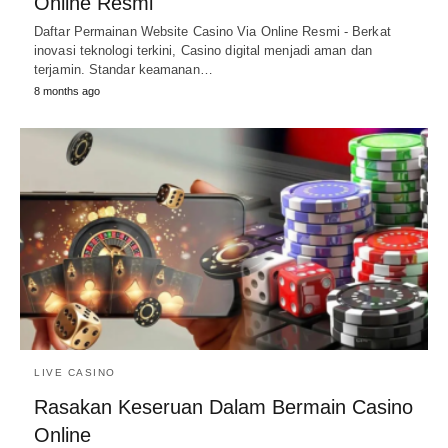
Online Resmi
Daftar Permainan Website Casino Via Online Resmi - Berkat
inovasi teknologi terkini, Casino digital menjadi aman dan
terjamin. Standar keamanan…
8 months ago
LIVE CASINO
Rasakan Keseruan Dalam Bermain Casino
Online