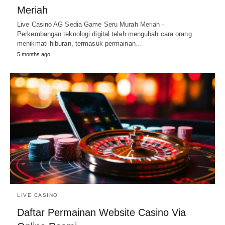
Meriah
Live Casino AG Sedia Game Seru Murah Meriah -
Perkembangan teknologi digital telah mengubah cara orang
menikmati hiburan, termasuk permainan…
5 months ago
LIVE CASINO
Daftar Permainan Website Casino Via