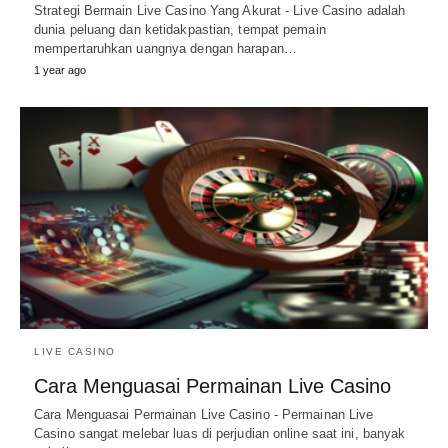
Strategi Bermain Live Casino Yang Akurat - Live Casino adalah
dunia peluang dan ketidakpastian, tempat pemain
mempertaruhkan uangnya dengan harapan…
1 year ago
LIVE CASINO
Cara Menguasai Permainan Live Casino
Cara Menguasai Permainan Live Casino - Permainan Live
Casino sangat melebar luas di perjudian online saat ini, banyak