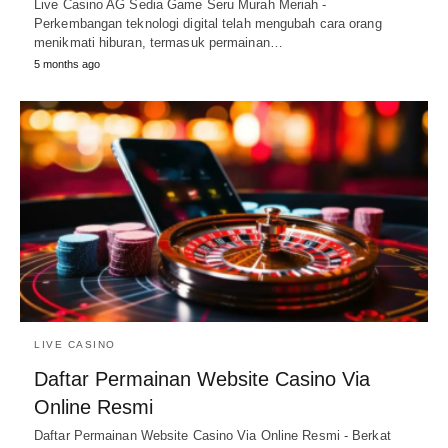
Live Casino AG Sedia Game Seru Murah Meriah -
Perkembangan teknologi digital telah mengubah cara orang
menikmati hiburan, termasuk permainan…
5 months ago
LIVE CASINO
Daftar Permainan Website Casino Via
Online Resmi
Daftar Permainan Website Casino Via Online Resmi - Berkat