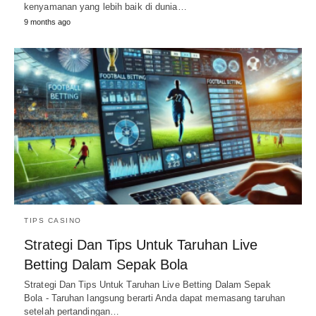
kenyamanan yang lebih baik di dunia…
9 months ago
TIPS CASINO
Strategi Dan Tips Untuk Taruhan Live
Betting Dalam Sepak Bola
Strategi Dan Tips Untuk Taruhan Live Betting Dalam Sepak
Bola - Taruhan langsung berarti Anda dapat memasang taruhan
setelah pertandingan…