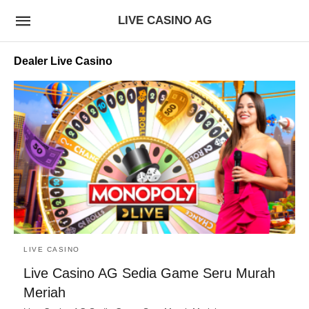
LIVE CASINO AG
Dealer Live Casino
LIVE CASINO
Live Casino AG Sedia Game Seru Murah
Meriah