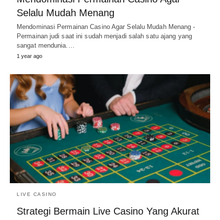
Selalu Mudah Menang
Mendominasi Permainan Casino Agar Selalu Mudah Menang -
Permainan judi saat ini sudah menjadi salah satu ajang yang
sangat mendunia.…
1 year ago
LIVE CASINO
Strategi Bermain Live Casino Yang Akurat