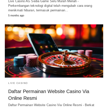
Live Casino AG Sedia Game Seru Murah Meriah -
Perkembangan teknologi digital telah mengubah cara orang
menikmati hiburan, termasuk permainan…
5 months ago
LIVE CASINO
Daftar Permainan Website Casino Via
Online Resmi
Daftar Permainan Website Casino Via Online Resmi - Berkat