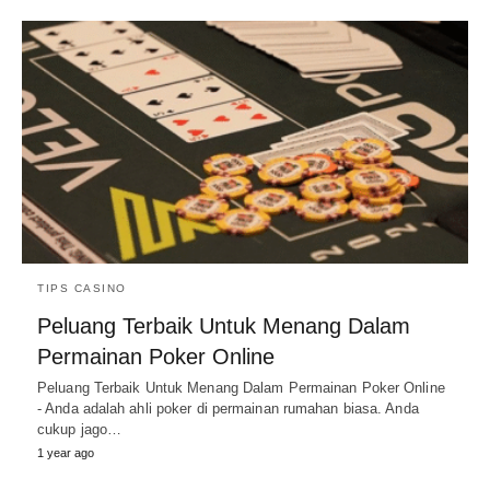
TIPS CASINO
Peluang Terbaik Untuk Menang Dalam
Permainan Poker Online
Peluang Terbaik Untuk Menang Dalam Permainan Poker Online
- Anda adalah ahli poker di permainan rumahan biasa. Anda
cukup jago…
1 year ago