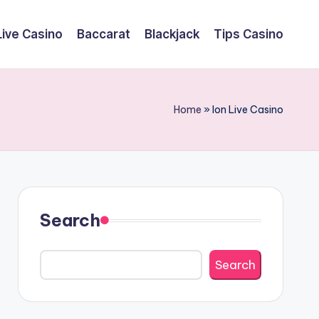
Live Casino
Baccarat
Blackjack
Tips Casino
Home
»
Ion Live Casino
Search
Search