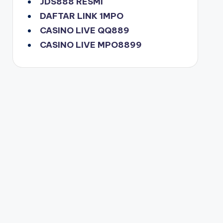
JDS888 RESMI
DAFTAR LINK 1MPO
CASINO LIVE QQ889
CASINO LIVE MPO8899