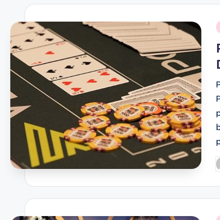
i
P
b