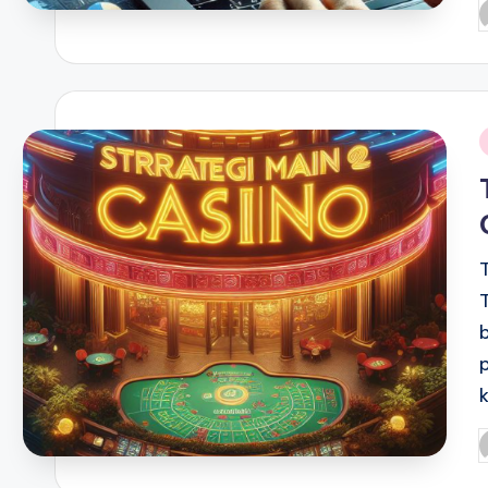
P
b
i
P
b