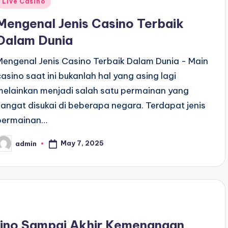
Posted
Live Casino
n
Mengenal Jenis Casino Terbaik
Dalam Dunia
Mengenal Jenis Casino Terbaik Dalam Dunia - Main
casino saat ini bukanlah hal yang asing lagi
melainkan menjadi salah satu permainan yang
sangat disukai di beberapa negara. Terdapat jenis
permainan…
May 7, 2025
admin
osted
y
ino Sampai Akhir Kemenangan