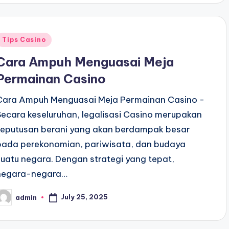
Posted
Tips Casino
n
Cara Ampuh Menguasai Meja
Permainan Casino
Cara Ampuh Menguasai Meja Permainan Casino -
Secara keseluruhan, legalisasi Casino merupakan
keputusan berani yang akan berdampak besar
pada perekonomian, pariwisata, dan budaya
suatu negara. Dengan strategi yang tepat,
negara-negara…
July 25, 2025
admin
osted
y