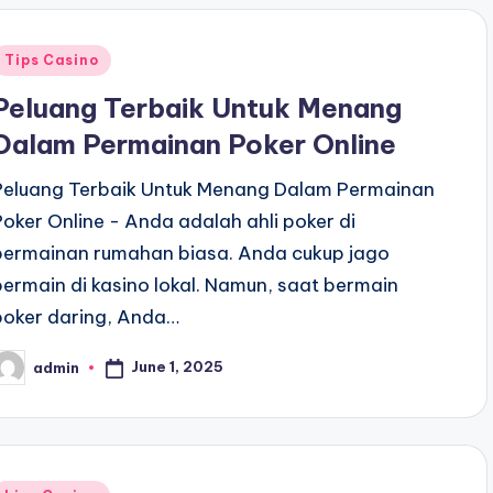
Posted
Tips Casino
n
Peluang Terbaik Untuk Menang
Dalam Permainan Poker Online
Peluang Terbaik Untuk Menang Dalam Permainan
Poker Online - Anda adalah ahli poker di
permainan rumahan biasa. Anda cukup jago
bermain di kasino lokal. Namun, saat bermain
poker daring, Anda…
June 1, 2025
admin
osted
y