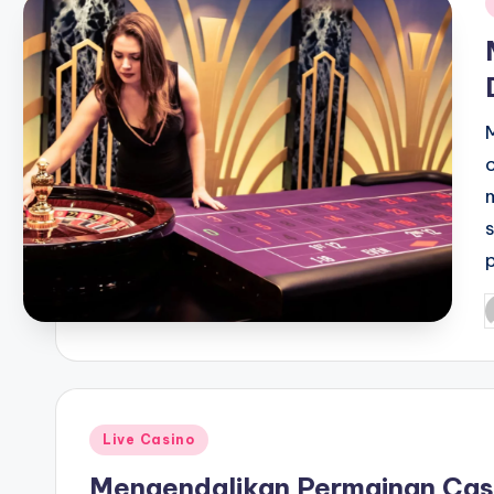
i
P
b
Posted
Live Casino
in
Mengendalikan Permainan Cas