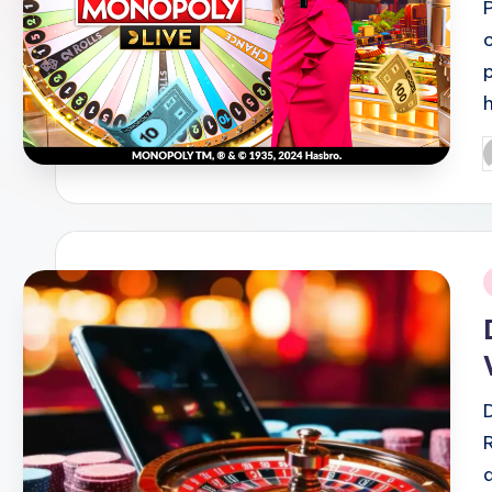
Game
Terbaik
Dalam
Permainan
Live
P
Casino
b
Secara
Online
Bahkan
Tergolong
i
Murah