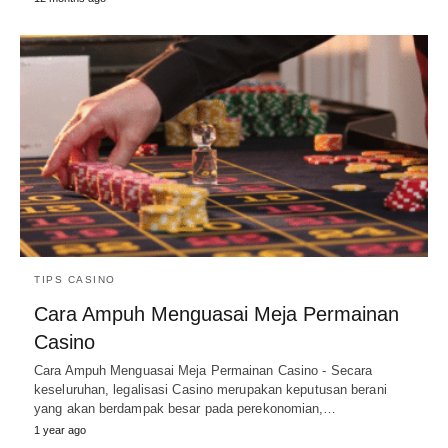
TIPS CASINO
Cara Ampuh Menguasai Meja Permainan
Casino
Cara Ampuh Menguasai Meja Permainan Casino - Secara
keseluruhan, legalisasi Casino merupakan keputusan berani
yang akan berdampak besar pada perekonomian,…
1 year ago