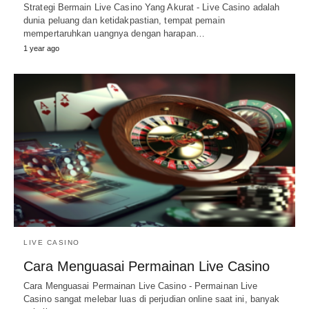
Strategi Bermain Live Casino Yang Akurat - Live Casino adalah
dunia peluang dan ketidakpastian, tempat pemain
mempertaruhkan uangnya dengan harapan…
1 year ago
LIVE CASINO
Cara Menguasai Permainan Live Casino
Cara Menguasai Permainan Live Casino - Permainan Live
Casino sangat melebar luas di perjudian online saat ini, banyak