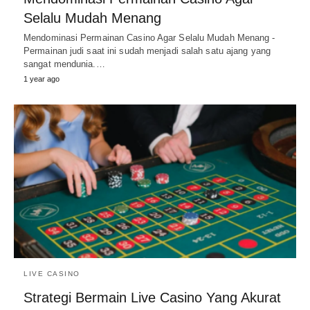
Selalu Mudah Menang
Mendominasi Permainan Casino Agar Selalu Mudah Menang -
Permainan judi saat ini sudah menjadi salah satu ajang yang
sangat mendunia.…
1 year ago
LIVE CASINO
Strategi Bermain Live Casino Yang Akurat