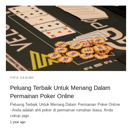
TIPS CASINO
Peluang Terbaik Untuk Menang Dalam
Permainan Poker Online
Peluang Terbaik Untuk Menang Dalam Permainan Poker Online
- Anda adalah ahli poker di permainan rumahan biasa. Anda
cukup jago…
1 year ago