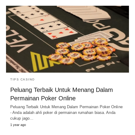
TIPS CASINO
Peluang Terbaik Untuk Menang Dalam
Permainan Poker Online
Peluang Terbaik Untuk Menang Dalam Permainan Poker Online
- Anda adalah ahli poker di permainan rumahan biasa. Anda
cukup jago…
1 year ago