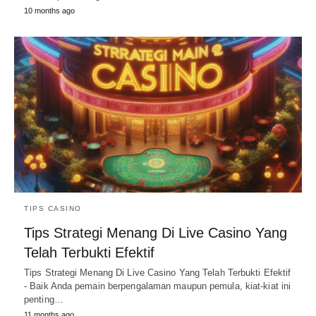
10 months ago
TIPS CASINO
Tips Strategi Menang Di Live Casino Yang
Telah Terbukti Efektif
Tips Strategi Menang Di Live Casino Yang Telah Terbukti Efektif
- Baik Anda pemain berpengalaman maupun pemula, kiat-kiat ini
penting…
11 months ago