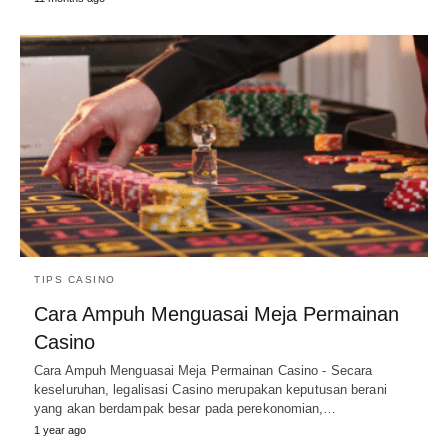
TIPS CASINO
Cara Ampuh Menguasai Meja Permainan
Casino
Cara Ampuh Menguasai Meja Permainan Casino - Secara
keseluruhan, legalisasi Casino merupakan keputusan berani
yang akan berdampak besar pada perekonomian,…
1 year ago