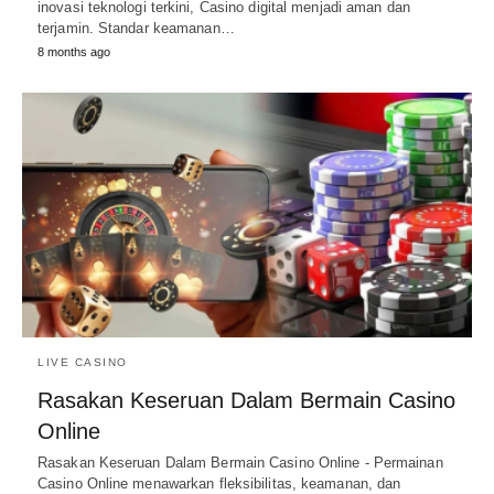
inovasi teknologi terkini, Casino digital menjadi aman dan
terjamin. Standar keamanan…
8 months ago
LIVE CASINO
Rasakan Keseruan Dalam Bermain Casino
Online
Rasakan Keseruan Dalam Bermain Casino Online - Permainan
Casino Online menawarkan fleksibilitas, keamanan, dan