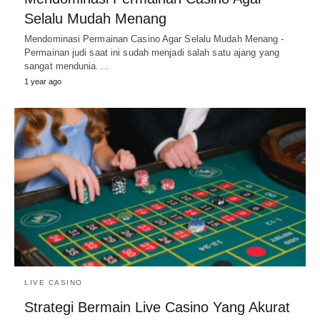
Selalu Mudah Menang
Mendominasi Permainan Casino Agar Selalu Mudah Menang -
Permainan judi saat ini sudah menjadi salah satu ajang yang
sangat mendunia.…
1 year ago
LIVE CASINO
Strategi Bermain Live Casino Yang Akurat