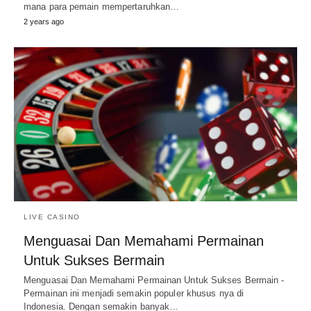
mana para pemain mempertaruhkan…
2 years ago
LIVE CASINO
Menguasai Dan Memahami Permainan
Untuk Sukses Bermain
Menguasai Dan Memahami Permainan Untuk Sukses Bermain -
Permainan ini menjadi semakin populer khusus nya di
Indonesia. Dengan semakin banyak…