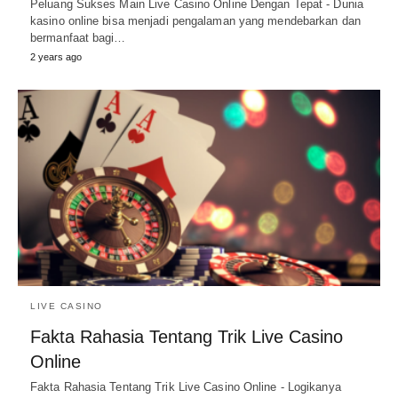
Peluang Sukses Main Live Casino Online Dengan Tepat - Dunia
kasino online bisa menjadi pengalaman yang mendebarkan dan
bermanfaat bagi…
2 years ago
LIVE CASINO
Fakta Rahasia Tentang Trik Live Casino
Online
Fakta Rahasia Tentang Trik Live Casino Online - Logikanya