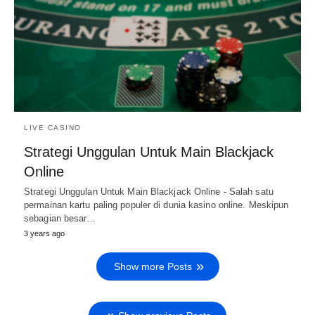
LIVE CASINO
Strategi Unggulan Untuk Main Blackjack
Online
Strategi Unggulan Untuk Main Blackjack Online - Salah satu
permainan kartu paling populer di dunia kasino online. Meskipun
sebagian besar…
3 years ago
Show more Posts