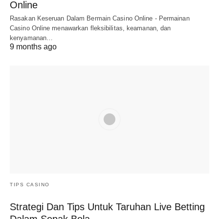
Online
Rasakan Keseruan Dalam Bermain Casino Online - Permainan
Casino Online menawarkan fleksibilitas, keamanan, dan
kenyamanan…
9 months ago
TIPS CASINO
Strategi Dan Tips Untuk Taruhan Live Betting