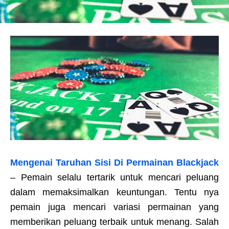
Mengenai Taruhan Sisi Di Permainan Blackjack
– Pemain selalu tertarik untuk mencari peluang
dalam memaksimalkan keuntungan. Tentu nya
pemain juga mencari variasi permainan yang
memberikan peluang terbaik untuk menang. Salah