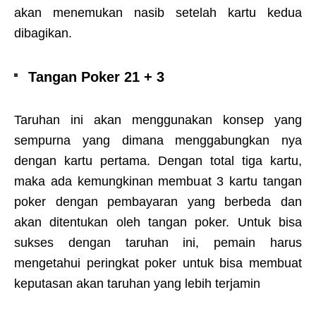
akan menemukan nasib setelah kartu kedua
dibagikan.
Tangan Poker 21 + 3
Taruhan ini akan menggunakan konsep yang
sempurna yang dimana menggabungkan nya
dengan kartu pertama. Dengan total tiga kartu,
maka ada kemungkinan membuat 3 kartu tangan
poker dengan pembayaran yang berbeda dan
akan ditentukan oleh tangan poker. Untuk bisa
sukses dengan taruhan ini, pemain harus
mengetahui peringkat poker untuk bisa membuat
keputasan akan taruhan yang lebih terjamin