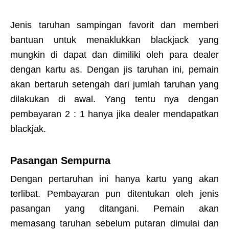
Jenis taruhan sampingan favorit dan memberi
bantuan untuk menaklukkan blackjack yang
mungkin di dapat dan dimiliki oleh para dealer
dengan kartu as. Dengan jis taruhan ini, pemain
akan bertaruh setengah dari jumlah taruhan yang
dilakukan di awal. Yang tentu nya dengan
pembayaran 2 : 1 hanya jika dealer mendapatkan
blackjak.
Pasangan Sempurna
Dengan pertaruhan ini hanya kartu yang akan
terlibat. Pembayaran pun ditentukan oleh jenis
pasangan yang ditangani. Pemain akan
memasang taruhan sebelum putaran dimulai dan