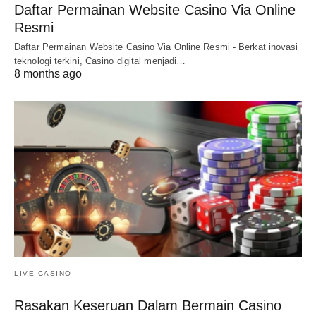
Daftar Permainan Website Casino Via Online
Resmi
Daftar Permainan Website Casino Via Online Resmi - Berkat inovasi
teknologi terkini, Casino digital menjadi…
8 months ago
LIVE CASINO
Rasakan Keseruan Dalam Bermain Casino