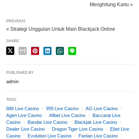
Menghitung Kartu »
PREVIOUS
« Strategi Unggulan Untuk Main Blackjack Online
SHARE
PUBLISHED BY
admin
TAGS:
888 Live Casino
999 Live Casino
AG Live Casino
Agen Live Casino
Allbet Live Casino
Baccarat Live
Casino
Bandar Live Casino
Blackjak Live Casino
Dealer Live Casino
Dragon Tiger Live Casino
Ebet Live
Casino
Evolution Live Casino
Fantan Live Casino